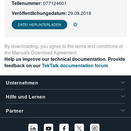
Teilenummer:
077124601
繁體中文
Veröffentlichungsdatum:
29.08.2018
DATEI HERUNTERLADEN
By downloading, you agree to the terms and conditions of
the
Manuals Download Agreement
.
Help us improve our technical documentation. Provide
feedback on our
TekTalk documentation forum
.
Unternehmen
Hilfe und Lernen
Partner