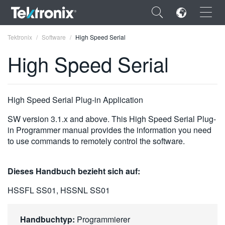
×
Tektronix
Software
High Speed Serial
High Speed Serial
ENGLISH
High Speed Serial Plug-in Application
FRANÇAIS
SW version 3.1.x and above. This High Speed Serial Plug-
in Programmer manual provides the information you need
DEUTSCH
to use commands to remotely control the software.
VIỆT NAM
Dieses Handbuch bezieht sich auf:
简体中文
HSSFL SS01, HSSNL SS01
日本語
한국어
Handbuchtyp:
Programmierer