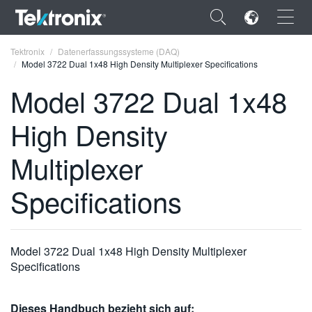
×
Tektronix
Datenerfassungssysteme (DAQ)
Model 3722 Dual 1x48 High Density Multiplexer Specifications
Model 3722 Dual 1x48
High Density
ENGLISH
Multiplexer
FRANÇAIS
Specifications
DEUTSCH
VIỆT NAM
简体中文
Model 3722 Dual 1x48 High Density Multiplexer
Specifications
日本語
한국어
Dieses Handbuch bezieht sich auf: