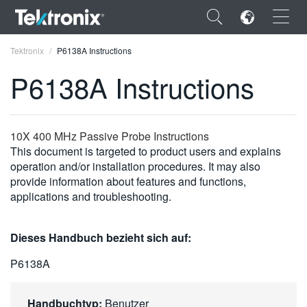
×
Tektronix
P6138A Instructions
P6138A Instructions
ENGLISH
10X 400 MHz Passive Probe Instructions
This document is targeted to product users and explains
FRANÇAIS
operation and/or installation procedures. It may also
provide information about features and functions,
DEUTSCH
applications and troubleshooting.
VIỆT NAM
Dieses Handbuch bezieht sich auf:
简体中文
P6138A
日本語
한국어
Handbuchtyp:
Benutzer