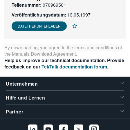
Teilenummer:
070969501
繁體中文
Veröffentlichungsdatum:
13.05.1997
DATEI HERUNTERLADEN
By downloading, you agree to the terms and conditions of
the
Manuals Download Agreement
.
Help us improve our technical documentation. Provide
feedback on our
TekTalk documentation forum
.
Unternehmen
Hilfe und Lernen
Partner