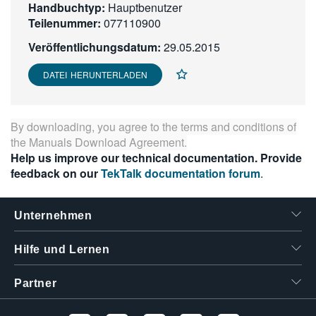
Handbuchtyp:
Hauptbenutzer
繁體中文
Teilenummer:
077110900
Veröffentlichungsdatum:
29.05.2015
DATEI HERUNTERLADEN
By downloading, you agree to the terms and conditions of
the
Manuals Download Agreement
.
Help us improve our technical documentation. Provide
feedback on our
TekTalk documentation forum
.
Unternehmen
Hilfe und Lernen
Partner