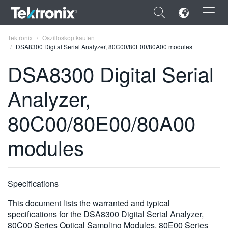
×
Tektronix
Oszilloskop kaufen
DSA8300 Digital Serial Analyzer, 80C00/80E00/80A00 modules
DSA8300 Digital Serial
Analyzer,
ENGLISH
80C00/80E00/80A00
FRANÇAIS
modules
DEUTSCH
VIỆT NAM
简体中文
Specifications
日本語
This document lists the warranted and typical
specifications for the DSA8300 Digital Serial Analyzer,
한국어
80C00 Series Optical Sampling Modules, 80E00 Series