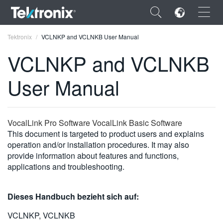
×
Tektronix
VCLNKP and VCLNKB User Manual
VCLNKP and VCLNKB
User Manual
ENGLISH
FRANÇAIS
VocalLink Pro Software VocalLink Basic Software
This document is targeted to product users and explains
DEUTSCH
operation and/or installation procedures. It may also
provide information about features and functions,
VIỆT NAM
applications and troubleshooting.
简体中文
日本語
Dieses Handbuch bezieht sich auf:
한국어
VCLNKP, VCLNKB