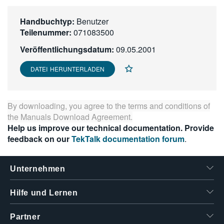
繁體中文
Handbuchtyp:
Benutzer
Teilenummer:
071083500
Veröffentlichungsdatum:
09.05.2001
DATEI HERUNTERLADEN
By downloading, you agree to the terms and conditions of
the
Manuals Download Agreement
.
Help us improve our technical documentation. Provide
feedback on our
TekTalk documentation forum
.
Unternehmen
Hilfe und Lernen
Partner