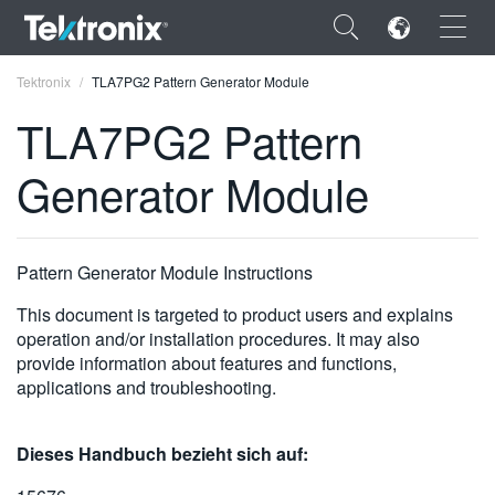
×
Tektronix
TLA7PG2 Pattern Generator Module
TLA7PG2 Pattern
Generator Module
ENGLISH
FRANÇAIS
Pattern Generator Module Instructions
DEUTSCH
This document is targeted to product users and explains
operation and/or installation procedures. It may also
VIỆT NAM
provide information about features and functions,
applications and troubleshooting.
简体中文
日本語
Dieses Handbuch bezieht sich auf:
한국어