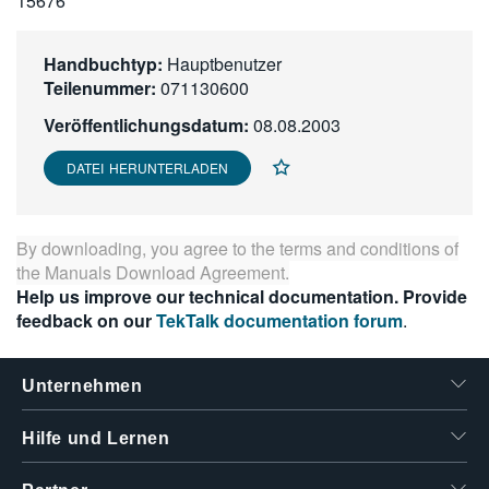
15676
繁體中文
Handbuchtyp:
Hauptbenutzer
Teilenummer:
071130600
Veröffentlichungsdatum:
08.08.2003
DATEI HERUNTERLADEN
By downloading, you agree to the terms and conditions of
the
Manuals Download Agreement
.
Help us improve our technical documentation. Provide
feedback on our
TekTalk documentation forum
.
Unternehmen
Hilfe und Lernen