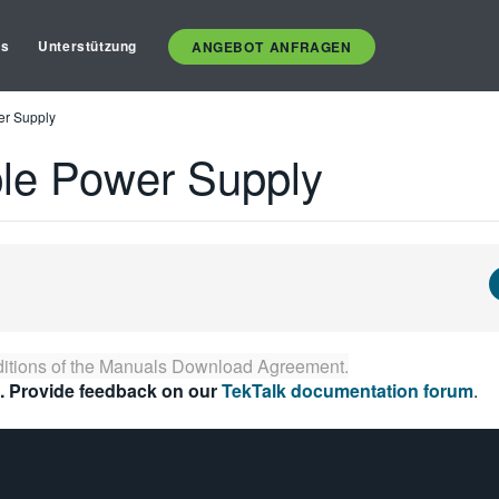
es
Unterstützung
ANGEBOT ANFRAGEN
er Supply
ple Power Supply
itions of the
Manuals Download Agreement
.
. Provide feedback on our
TekTalk documentation forum
.