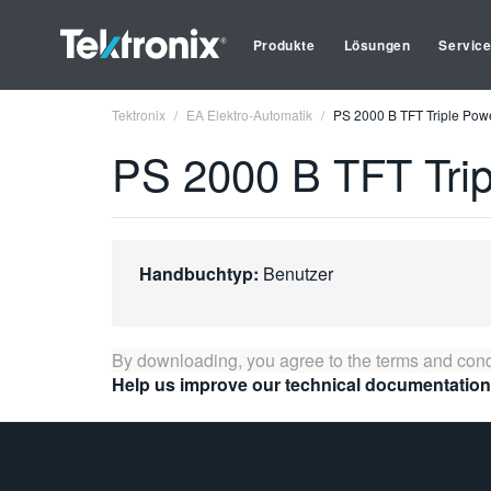
Produkte
Lösungen
Servic
Tektronix
EA Elektro-Automatik
PS 2000 B TFT Triple Pow
PS 2000 B TFT Tri
Handbuchtyp:
Benutzer
By downloading, you agree to the terms and cond
Help us improve our technical documentation