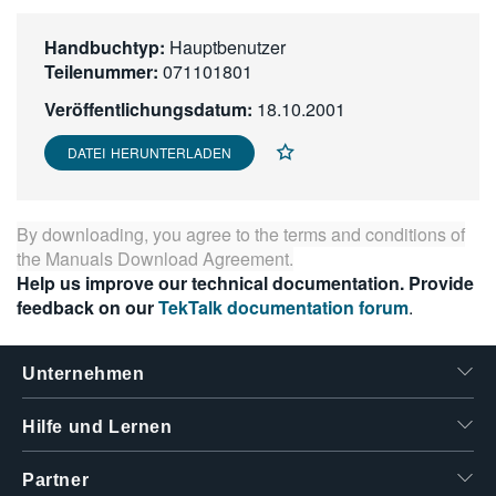
繁體中文
Handbuchtyp:
Hauptbenutzer
Teilenummer:
071101801
Veröffentlichungsdatum:
18.10.2001
DATEI HERUNTERLADEN
By downloading, you agree to the terms and conditions of
the
Manuals Download Agreement
.
Help us improve our technical documentation. Provide
feedback on our
TekTalk documentation forum
.
Unternehmen
Hilfe und Lernen
Partner