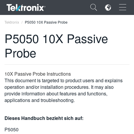
×
Tektronix
P5050 10X Passive Probe
P5050 10X Passive
Probe
ENGLISH
FRANÇAIS
10X Passive Probe Instructions
This document is targeted to product users and explains
DEUTSCH
operation and/or installation procedures. It may also
provide information about features and functions,
VIỆT NAM
applications and troubleshooting.
简体中文
日本語
Dieses Handbuch bezieht sich auf:
한국어
P5050