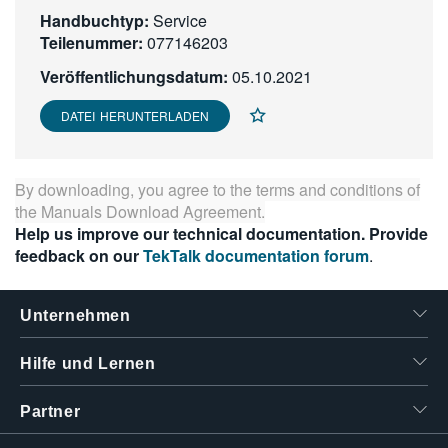
Handbuchtyp:
繁體中文
Service
Teilenummer:
077146203
Veröffentlichungsdatum:
05.10.2021
DATEI HERUNTERLADEN
By downloading, you agree to the terms and conditions of
the
Manuals Download Agreement
.
Help us improve our technical documentation. Provide
feedback on our
TekTalk documentation forum
.
Unternehmen
Hilfe und Lernen
Partner