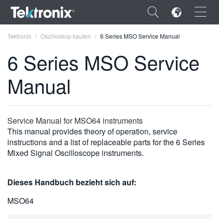
×
Tektronix
Oszilloskop kaufen
6 Series MSO Service Manual
6 Series MSO Service
Manual
ENGLISH
FRANÇAIS
Service Manual for MSO64 instruments
This manual provides theory of operation, service
DEUTSCH
instructions and a list of replaceable parts for the 6 Series
Mixed Signal Oscilloscope instruments.
VIỆT NAM
简体中文
Dieses Handbuch bezieht sich auf:
日本語
MSO64
한국어