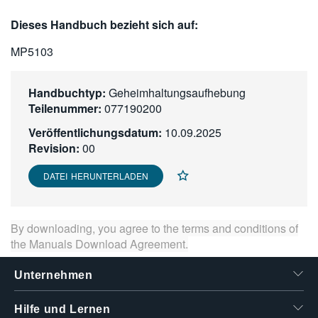
繁體中文
Dieses Handbuch bezieht sich auf:
MP5103
Handbuchtyp:
Geheimhaltungsaufhebung
Teilenummer:
077190200
Veröffentlichungsdatum:
10.09.2025
Revision:
00
DATEI HERUNTERLADEN
By downloading, you agree to the terms and conditions of
the
Manuals Download Agreement
.
Unternehmen
Hilfe und Lernen