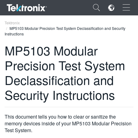
×
Tektronix
MP5103 Modular Precision Test System Declassification and Security
Instructions
MP5103 Modular
Precision Test System
ENGLISH
FRANÇAIS
Declassification and
DEUTSCH
Security Instructions
VIỆT NAM
简体中文
This document tells you how to clear or sanitize the
日本語
memory devices inside of your MP5103 Modular Precision
Test System.
한국어