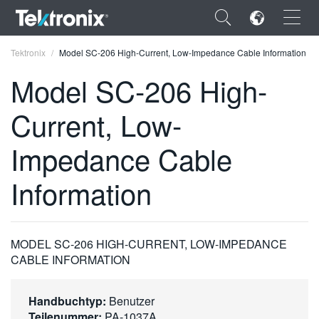
×
Tektronix
Model SC-206 High-Current, Low-Impedance Cable Information
Model SC-206 High-
Current, Low-
ENGLISH
Impedance Cable
FRANÇAIS
Information
DEUTSCH
VIỆT NAM
MODEL SC-206 HIGH-CURRENT, LOW-IMPEDANCE
简体中文
CABLE INFORMATION
日本語
Handbuchtyp:
Benutzer
한국어
Teilenummer:
PA-1037A