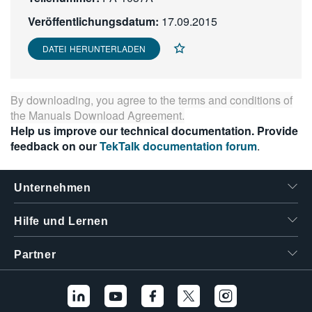
繁體中文
Veröffentlichungsdatum:
17.09.2015
DATEI HERUNTERLADEN
By downloading, you agree to the terms and conditions of
the
Manuals Download Agreement
.
Help us improve our technical documentation. Provide
feedback on our
TekTalk documentation forum
.
Unternehmen
Hilfe und Lernen
Partner