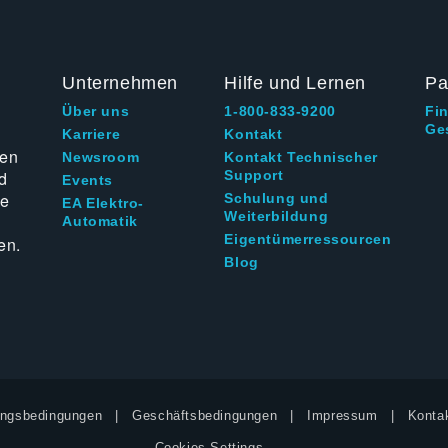
Unternehmen
Hilfe und Lernen
Pa
Über uns
1-800-833-9200
Fi
Ge
g
Karriere
Kontakt
ten
Newsroom
Kontakt Technischer
d
Support
Events
ie
Schulung und
EA Elektro-
Weiterbildung
Automatik
Eigentümerressourcen
en.
Blog
ngsbedingungen
Geschäftsbedingungen
Impressum
Kontak
Cookies Settings