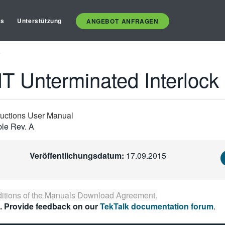
es
Unterstützung
ANGEBOT ANFRAGEN
e
 Unterminated Interlock
ructions User Manual
le Rev. A
Veröffentlichungsdatum:
17.09.2015
itions of the
Manuals Download Agreement
.
. Provide feedback on our
TekTalk documentation forum
.