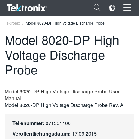
×
Tektronix
Model 8020-DP High Voltage Discharge Probe
Model 8020-DP High
Voltage Discharge
ENGLISH
Probe
FRANÇAIS
DEUTSCH
Model 8020-DP High Voltage Discharge Probe User
VIỆT NAM
Manual
Model 8020-DP High Voltage Discharge Probe Rev. A
简体中文
日本語
Teilenummer:
071331100
한국어
Veröffentlichungsdatum:
17.09.2015