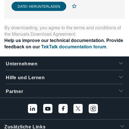
繁體中文
DATEI HERUNTERLADEN
By downloading, you agree to the terms and conditions of
the
Manuals Download Agreement
.
Help us improve our technical documentation. Provide
feedback on our
TekTalk documentation forum
.
Unternehmen
Hilfe und Lernen
Partner
Zusätzliche Links