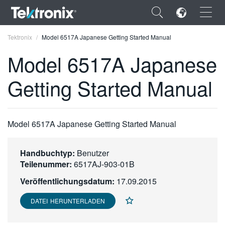
×
Tektronix
Model 6517A Japanese Getting Started Manual
Model 6517A Japanese
Getting Started Manual
ENGLISH
FRANÇAIS
Model 6517A Japanese Getting Started Manual
DEUTSCH
Handbuchtyp:
Benutzer
VIỆT NAM
Teilenummer:
6517AJ-903-01B
简体中文
Veröffentlichungsdatum:
17.09.2015
日本語
DATEI HERUNTERLADEN
한국어