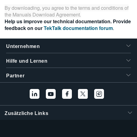
繁體中文
By downloading, you agree to the terms and conditions of
the
Manuals Download Agreement
.
Help us improve our technical documentation. Provide
feedback on our
TekTalk documentation forum
.
Unternehmen
Hilfe und Lernen
Partner
Zusätzliche Links