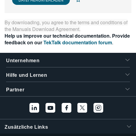
繁體中文
By downloading, you agree to the terms and conditions of
the
Manuals Download Agreement
.
Help us improve our technical documentation. Provide
feedback on our
TekTalk documentation forum
.
Unternehmen
Hilfe und Lernen
Partner
Zusätzliche Links