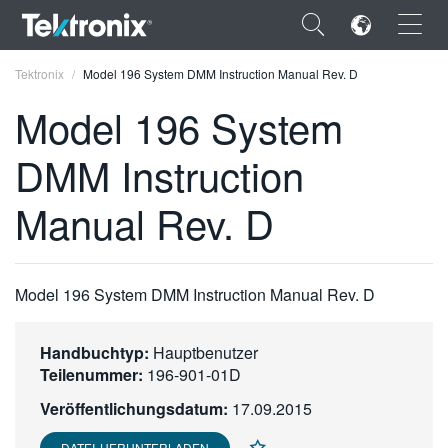
×
Tektronix
Model 196 System DMM Instruction Manual Rev. D
Model 196 System
DMM Instruction
ENGLISH
Manual Rev. D
FRANÇAIS
DEUTSCH
Model 196 System DMM Instruction Manual Rev. D
VIỆT NAM
简体中文
Handbuchtyp:
Hauptbenutzer
Teilenummer:
196-901-01D
日本語
Veröffentlichungsdatum:
17.09.2015
한국어
DATEI HERUNTERLADEN