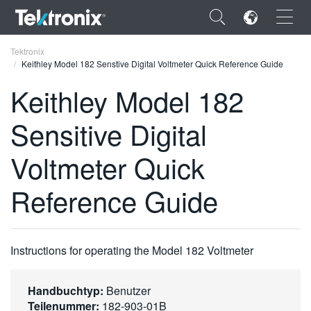
×
Tektronix
Keithley Model 182 Senstive Digital Voltmeter Quick Reference Guide
Keithley Model 182
Sensitive Digital
ENGLISH
Voltmeter Quick
FRANÇAIS
Reference Guide
DEUTSCH
VIỆT NAM
简体中文
Instructions for operating the Model 182 Voltmeter
日本語
Handbuchtyp:
Benutzer
한국어
Teilenummer:
182-903-01B