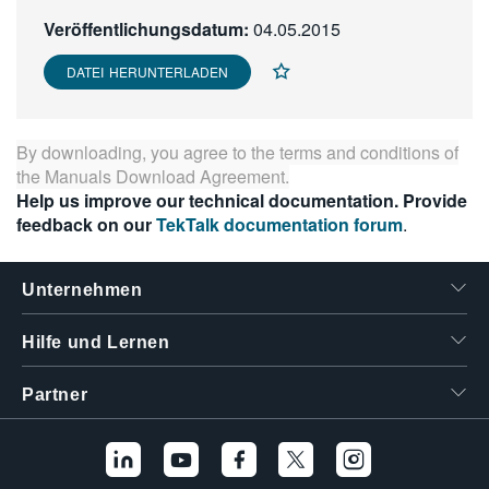
繁體中文
Veröffentlichungsdatum:
04.05.2015
DATEI HERUNTERLADEN
By downloading, you agree to the terms and conditions of
the
Manuals Download Agreement
.
Help us improve our technical documentation. Provide
feedback on our
TekTalk documentation forum
.
Unternehmen
Hilfe und Lernen
Partner