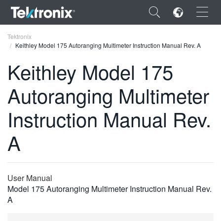
×
Tektronix
Keithley Model 175 Autoranging Multimeter Instruction Manual Rev. A
Keithley Model 175
Autoranging Multimeter
ENGLISH
Instruction Manual Rev.
FRANÇAIS
A
DEUTSCH
VIỆT NAM
简体中文
User Manual
Model 175 Autoranging Multimeter Instruction Manual Rev.
日本語
A
한국어