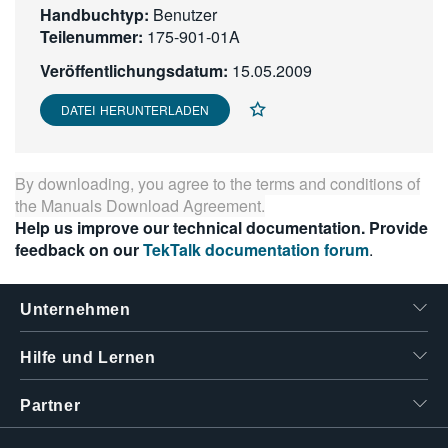
Handbuchtyp:
Benutzer
繁體中文
Teilenummer:
175-901-01A
Veröffentlichungsdatum:
15.05.2009
DATEI HERUNTERLADEN
By downloading, you agree to the terms and conditions of
the
Manuals Download Agreement
.
Help us improve our technical documentation. Provide
feedback on our
TekTalk documentation forum
.
Unternehmen
Hilfe und Lernen
Partner