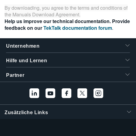
繁體中文
By downloading, you agree to the terms and conditions of
the
Manuals Download Agreement
.
Help us improve our technical documentation. Provide
feedback on our
TekTalk documentation forum
.
Unternehmen
Hilfe und Lernen
Partner
Zusätzliche Links