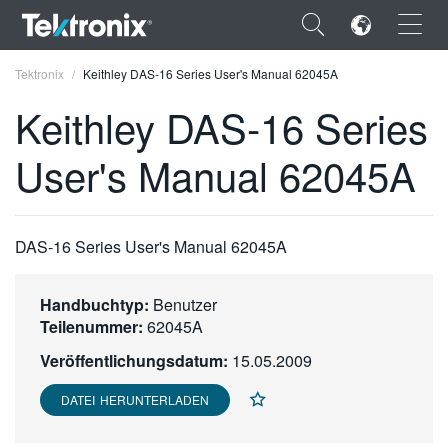
×
Tektronix
Keithley DAS-16 Series User's Manual 62045A
Keithley DAS-16 Series
User's Manual 62045A
ENGLISH
FRANÇAIS
DAS-16 Series User's Manual 62045A
DEUTSCH
Handbuchtyp:
Benutzer
VIỆT NAM
Teilenummer:
62045A
简体中文
Veröffentlichungsdatum:
15.05.2009
日本語
DATEI HERUNTERLADEN
한국어