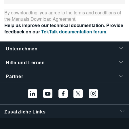
繁體中文
By downloading, you agree to the terms and conditions of
the
Manuals Download Agreement
.
Help us improve our technical documentation. Provide
feedback on our
TekTalk documentation forum
.
Unternehmen
Hilfe und Lernen
Partner
Zusätzliche Links