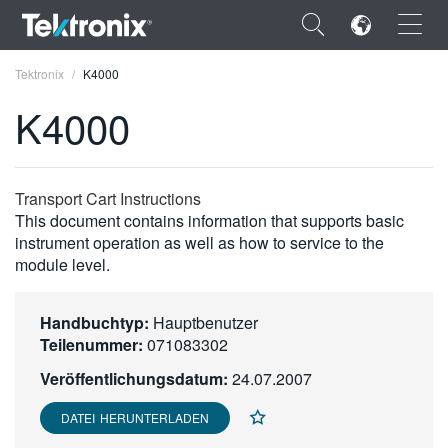
×
Tektronix
K4000
K4000
ENGLISH
Transport Cart Instructions
This document contains information that supports basic
FRANÇAIS
instrument operation as well as how to service to the
module level.
DEUTSCH
VIỆT NAM
Handbuchtyp:
Hauptbenutzer
Teilenummer:
071083302
简体中文
Veröffentlichungsdatum:
24.07.2007
日本語
DATEI HERUNTERLADEN
한국어