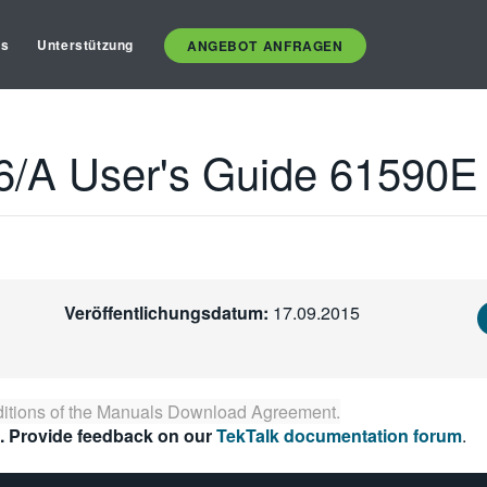
es
Unterstützung
ANGEBOT ANFRAGEN
/A User's Guide 61590E
Veröffentlichungsdatum:
17.09.2015
itions of the
Manuals Download Agreement
.
. Provide feedback on our
TekTalk documentation forum
.