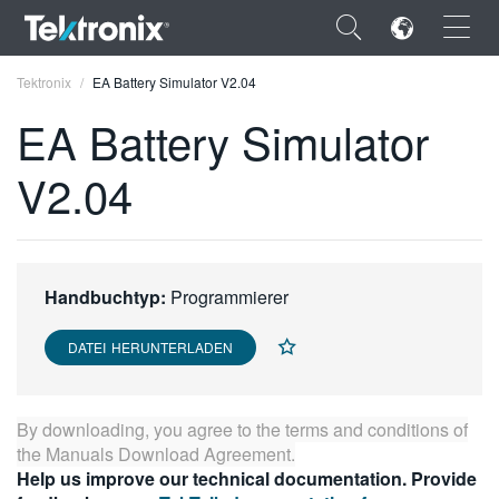
×
Tektronix
EA Battery Simulator V2.04
EA Battery Simulator
V2.04
ENGLISH
FRANÇAIS
Handbuchtyp:
Programmierer
DEUTSCH
VIỆT NAM
DATEI HERUNTERLADEN
简体中文
By downloading, you agree to the terms and conditions of
日本語
the
Manuals Download Agreement
.
Help us improve our technical documentation. Provide
한국어