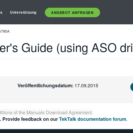
es
Unterstützung
ANGEBOT ANFRAGEN
85790A
r's Guide (using ASO dr
Veröffentlichungsdatum:
17.09.2015
itions of the
Manuals Download Agreement
.
. Provide feedback on our
TekTalk documentation forum
.