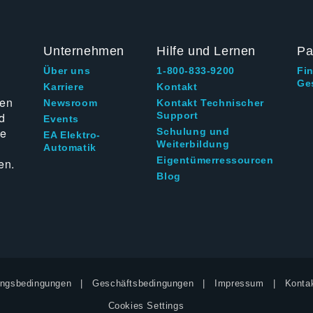
Unternehmen
Hilfe und Lernen
Pa
Über uns
1-800-833-9200
Fi
Ge
g
Karriere
Kontakt
ten
Newsroom
Kontakt Technischer
d
Support
Events
ie
Schulung und
EA Elektro-
Weiterbildung
Automatik
Eigentümerressourcen
en.
Blog
ngsbedingungen
Geschäftsbedingungen
Impressum
Kontak
Cookies Settings