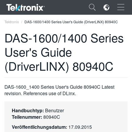
×
Tektronix
DAS-1600/1400 Series User's Guide (DriverLINX) 80940C
DAS-1600/1400 Series
User's Guide
ENGLISH
(DriverLINX) 80940C
FRANÇAIS
DEUTSCH
DAS-1600_1400 Series User's Guide 80940C Latest
VIỆT NAM
revision. References use of DLinx.
简体中文
Handbuchtyp:
Benutzer
日本語
Teilenummer:
80940C
한국어
Veröffentlichungsdatum:
17.09.2015