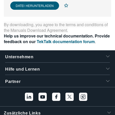
繁體中文
DATEI HERUNTERLADEN
By downloading, you agree to the terms and conditions of
the
Manuals Download Agreement
.
Help us improve our technical documentation. Provide
feedback on our
TekTalk documentation forum
.
Unternehmen
Hilfe und Lernen
Partner
Zusätzliche Links