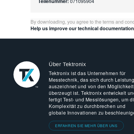
Teilenummer:
071095904
By downloading, you agree to the terms and cond
Help us improve our technical documentation
Über Tektronix
Tektronix ist das Unternehmen für
Messtechnik, das sich durch Leistun
auszeichnet und von den Möglichkei
überzeugt ist. Tektronix entwickelt un
fertigt Test- und Messlösungen, um d
Komplexität zu durchbrechen und
globale Innovationen zu beschleunig
ERFAHREN SIE MEHR ÜBER UNS