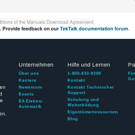
itions of the
Manuals Download Agreement
.
. Provide feedback on our
TekTalk documentation forum
.
Unternehmen
Hilfe und Lernen
Pa
Über uns
1-800-833-9200
Fi
Ge
g
Karriere
Kontakt
ten
Newsroom
Kontakt Technischer
d
Support
Events
ie
Schulung und
EA Elektro-
Weiterbildung
Automatik
Eigentümerressourcen
en.
Blog