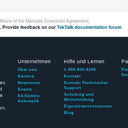
itions of the
Manuals Download Agreement
.
. Provide feedback on our
TekTalk documentation forum
.
Unternehmen
Hilfe und Lernen
Pa
Über uns
1-800-833-9200
Fi
Ge
g
Karriere
Kontakt
ten
Newsroom
Kontakt Technischer
d
Support
Events
ie
Schulung und
EA Elektro-
Weiterbildung
Automatik
Eigentümerressourcen
en.
Blog