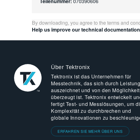
Teilenummer:
070390606
By downloading, you agree to the terms and cond
Help us improve our technical documentation
Über Tektronix
Tektronix ist das Unternehmen für
Messtechnik, das sich durch Leistun
auszeichnet und von den Möglichkei
überzeugt ist. Tektronix entwickelt un
fertigt Test- und Messlösungen, um d
Komplexität zu durchbrechen und
globale Innovationen zu beschleunig
ERFAHREN SIE MEHR ÜBER UNS