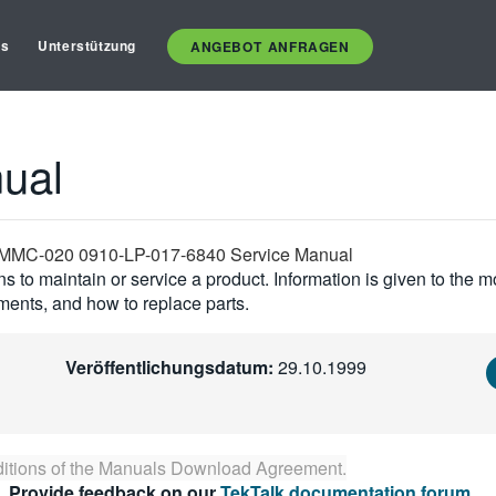
es
Unterstützung
ANGEBOT ANFRAGEN
ual
-MMC-020 0910-LP-017-6840 Service Manual
s to maintain or service a product. Information is given to the 
tments, and how to replace parts.
Veröffentlichungsdatum:
29.10.1999
itions of the
Manuals Download Agreement
.
. Provide feedback on our
TekTalk documentation forum
.