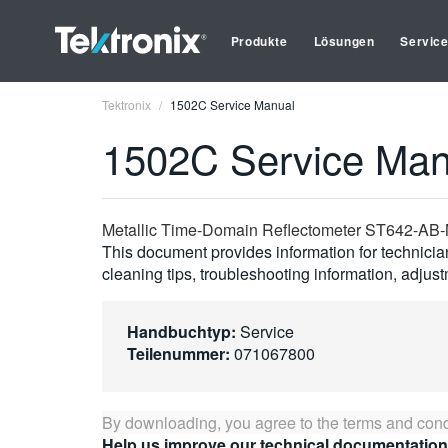
Produkte
Lösungen
Servic
Tektronix
1502C Service Manual
1502C Service Man
Metallic Time-Domain Reflectometer ST642-AB
This document provides information for technician
cleaning tips, troubleshooting information, adjus
Handbuchtyp:
Service
Teilenummer:
071067800
By downloading, you agree to the terms and cond
Help us improve our technical documentation