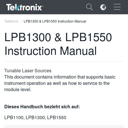
×
Tektronix
LPB1300 & LPB1550 Instruction Manual
LPB1300 & LPB1550
Instruction Manual
ENGLISH
FRANÇAIS
Tunable Laser Sources
This document contains information that supports basic
DEUTSCH
instrument operation as well as how to service to the
module level.
VIỆT NAM
简体中文
Dieses Handbuch bezieht sich auf:
日本語
LPB1100, LPB1300, LPB1550
한국어