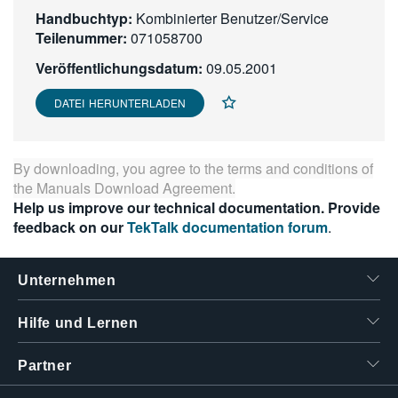
Handbuchtyp:
繁體中文
Kombinierter Benutzer/Service
Teilenummer:
071058700
Veröffentlichungsdatum:
09.05.2001
DATEI HERUNTERLADEN
By downloading, you agree to the terms and conditions of
the
Manuals Download Agreement
.
Help us improve our technical documentation. Provide
feedback on our
TekTalk documentation forum
.
Unternehmen
Hilfe und Lernen
Partner