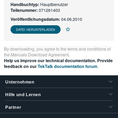
Handbuchtyp:
Hauptbenutzer
繁體中文
Teilenummer:
071261403
Veröffentlichungsdatum:
04.06.2010
DATEI HERUNTERLADEN
By downloading, you agree to the terms and conditions of
the
Manuals Download Agreement
.
Help us improve our technical documentation. Provide
feedback on our
TekTalk documentation forum
.
Unternehmen
Hilfe und Lernen
Partner