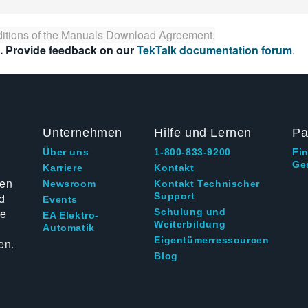
itions of the
Manuals Download Agreement
.
. Provide feedback on our
TekTalk documentation forum
.
Unternehmen
Hilfe und Lernen
Pa
Über uns
1-800-833-9200
Fi
Ge
g
Karriere
Kontakt
ten
Newsroom
Kontakt Technischer
d
Support
Events
ie
Schulung und
EA Elektro-
Weiterbildung
Automatik
Eigentümerressourcen
en.
Blog