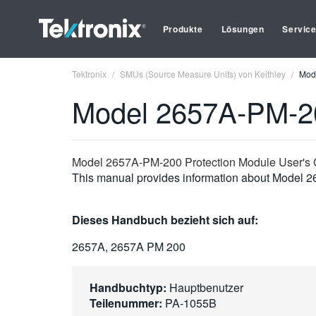
Produkte
Lösungen
Servic
Tektronix
SMUs (Source Measure Units) von Keithley
Mod
Model 2657A-PM-20
Model 2657A-PM-200 Protection Module User's
This manual provides information about Model 26
Dieses Handbuch bezieht sich auf:
2657A, 2657A PM 200
Handbuchtyp:
Hauptbenutzer
Teilenummer:
PA-1055B