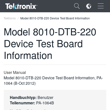
×
Tektronix
Model 8010-DTB-220 Device Test Board Information
Model 8010-DTB-220
Device Test Board
ENGLISH
Information
FRANÇAIS
DEUTSCH
User Manual
VIỆT NAM
Model 8010-DTB-220 Device Test Board Information, PA-
1064 (B-Oct 2012)
简体中文
日本語
Handbuchtyp:
Benutzer
Teilenummer:
PA-1064B
한국어