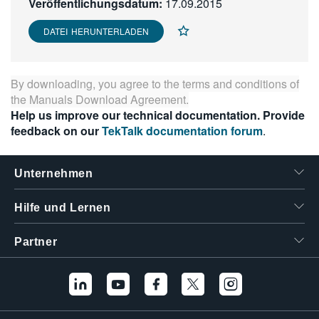
Veröffentlichungsdatum:
17.09.2015
繁體中文
DATEI HERUNTERLADEN
By downloading, you agree to the terms and conditions of
the
Manuals Download Agreement
.
Help us improve our technical documentation. Provide
feedback on our
TekTalk documentation forum
.
Unternehmen
Hilfe und Lernen
Partner