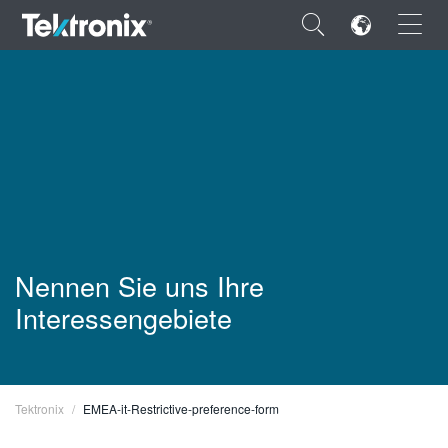
×
ENGLISH
FRANÇAIS
DEUTSCH
Nennen Sie uns Ihre
Interessengebiete
VIỆT NAM
简体中文
日本語
Tektronix
EMEA-it-Restrictive-preference-form
한국어