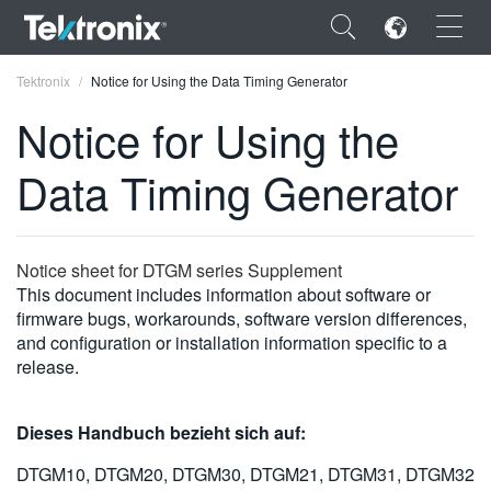
×
Tektronix
Notice for Using the Data Timing Generator
Notice for Using the
Data Timing Generator
ENGLISH
FRANÇAIS
Notice sheet for DTGM series Supplement
This document includes information about software or
DEUTSCH
firmware bugs, workarounds, software version differences,
and configuration or installation information specific to a
VIỆT NAM
release.
简体中文
日本語
Dieses Handbuch bezieht sich auf:
한국어
DTGM10, DTGM20, DTGM30, DTGM21, DTGM31, DTGM32