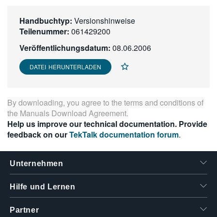
繁體中文
Handbuchtyp:
Versionshinweise
Teilenummer:
061429200
Veröffentlichungsdatum:
08.06.2006
DATEI HERUNTERLADEN
By downloading, you agree to the terms and conditions of
the
Manuals Download Agreement
.
Help us improve our technical documentation. Provide
feedback on our
TekTalk documentation forum
.
Unternehmen
Hilfe und Lernen
Partner