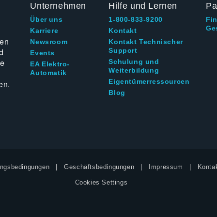
Unternehmen
Hilfe und Lernen
Pa
Über uns
1-800-833-9200
Fi
Ge
g
Karriere
Kontakt
ten
Newsroom
Kontakt Technischer
d
Support
Events
ie
Schulung und
EA Elektro-
Weiterbildung
Automatik
Eigentümerressourcen
en.
Blog
ngsbedingungen
Geschäftsbedingungen
Impressum
Kontak
Cookies Settings