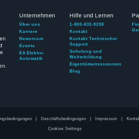
Unternehmen
Hilfe und Lernen
Pa
Über uns
1-800-833-9200
Fi
Ge
g
Karriere
Kontakt
ten
Newsroom
Kontakt Technischer
d
Support
Events
ie
Schulung und
EA Elektro-
Weiterbildung
Automatik
Eigentümerressourcen
en.
Blog
ngsbedingungen
Geschäftsbedingungen
Impressum
Kontak
Cookies Settings