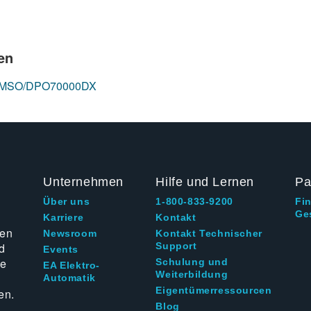
en
ope MSO/DPO70000DX
Unternehmen
Hilfe und Lernen
Pa
Über uns
1-800-833-9200
Fi
Ge
g
Karriere
Kontakt
ten
Newsroom
Kontakt Technischer
d
Support
Events
ie
Schulung und
EA Elektro-
Weiterbildung
Automatik
Eigentümerressourcen
en.
Blog