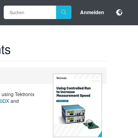
Anmelden
ts
 using Tektronix
0DX
and