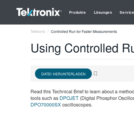
Produkte
Lösungen
Servic
Tektronix
Controlled Run for Faster Measurements
Using Controlled R
DATEI HERUNTERLADEN
Read this Technical Brief to learn about a metho
tools such as
DPOJET
(Digital Phosphor Oscillos
DPO70000SX
oscilloscopes.