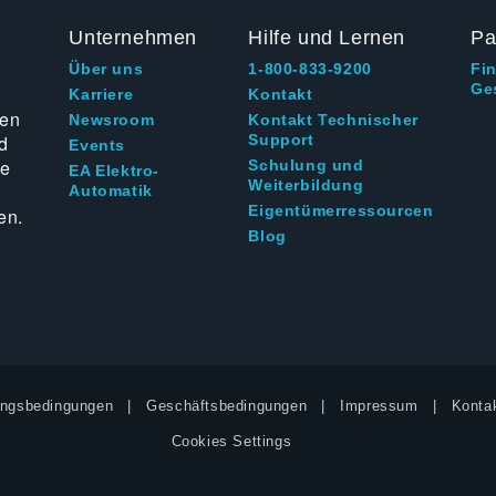
Unternehmen
Hilfe und Lernen
Pa
Über uns
1-800-833-9200
Fi
Ge
g
Karriere
Kontakt
ten
Newsroom
Kontakt Technischer
d
Support
Events
ie
Schulung und
EA Elektro-
Weiterbildung
Automatik
Eigentümerressourcen
en.
Blog
ngsbedingungen
Geschäftsbedingungen
Impressum
Kontak
Cookies Settings