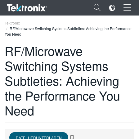
×
Tektronix
RF/Microwave Switching Systems Subtleties: Achieving the Performance
You Need
RF/Microwave
Switching Systems
ENGLISH
FRANÇAIS
Subtleties: Achieving
DEUTSCH
the Performance You
VIỆT NAM
Need
简体中文
日本語
한국어
DATEI HERUNTERLADEN