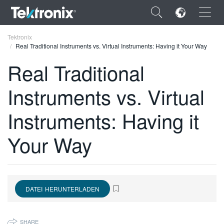
×
Tektronix
Real Traditional Instruments vs. Virtual Instruments: Having it Your Way
Real Traditional
Instruments vs. Virtual
ENGLISH
Instruments: Having it
FRANÇAIS
Your Way
DEUTSCH
VIỆT NAM
简体中文
DATEI HERUNTERLADEN
日本語
한국어
SHARE