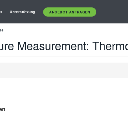
es
Unterstützung
ANGEBOT ANFRAGEN
es
ture Measurement: Therm
en