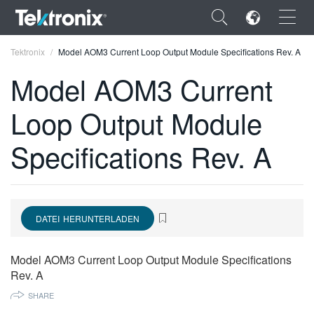
×
Tektronix
Model AOM3 Current Loop Output Module Specifications Rev. A
Model AOM3 Current
Loop Output Module
ENGLISH
Specifications Rev. A
FRANÇAIS
DEUTSCH
VIỆT NAM
DATEI HERUNTERLADEN
简体中文
Model AOM3 Current Loop Output Module Specifications
日本語
Rev. A
SHARE
한국어