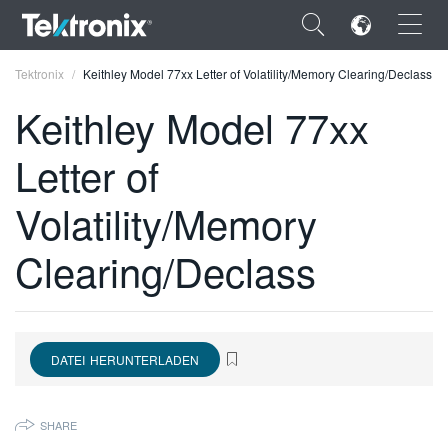
×
Tektronix
Keithley Model 77xx Letter of Volatility/Memory Clearing/Declass
Keithley Model 77xx
Letter of
ENGLISH
Volatility/Memory
FRANÇAIS
Clearing/Declass
DEUTSCH
VIỆT NAM
简体中文
DATEI HERUNTERLADEN
日本語
SHARE
한국어