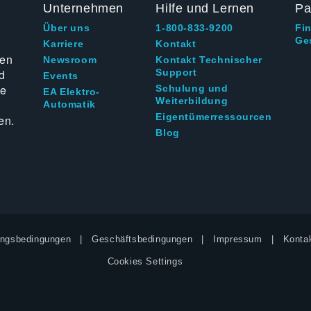
Unternehmen
Hilfe und Lernen
Pa
Über uns
1-800-833-9200
Fi
Ge
g
Karriere
Kontakt
ten
Newsroom
Kontakt Technischer
d
Support
Events
ie
Schulung und
EA Elektro-
Weiterbildung
Automatik
Eigentümerressourcen
en.
Blog
ngsbedingungen
Geschäftsbedingungen
Impressum
Kontak
Cookies Settings