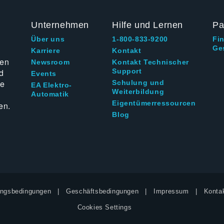
Unternehmen
Hilfe und Lernen
Pa
Über uns
1-800-833-9200
Fi
Ge
g
Karriere
Kontakt
ten
Newsroom
Kontakt Technischer
d
Support
Events
ie
Schulung und
EA Elektro-
Weiterbildung
Automatik
Eigentümerressourcen
en.
Blog
ngsbedingungen
Geschäftsbedingungen
Impressum
Kontak
Cookies Settings