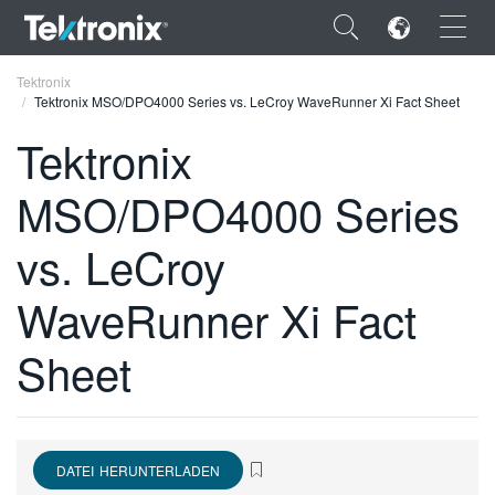
×
Tektronix
Tektronix MSO/DPO4000 Series vs. LeCroy WaveRunner Xi Fact Sheet
Tektronix
MSO/DPO4000 Series
ENGLISH
vs. LeCroy
FRANÇAIS
WaveRunner Xi Fact
DEUTSCH
VIỆT NAM
Sheet
简体中文
日本語
DATEI HERUNTERLADEN
한국어