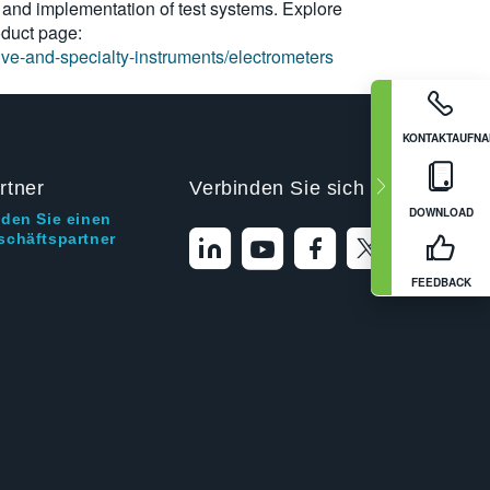
g and implementation of test systems. Explore
oduct page:
tive-and-specialty-instruments/electrometers
KONTAKTAUFN
rtner
Verbinden Sie sich mit uns
DOWNLOAD
nden Sie einen
schäftspartner
FEEDBACK