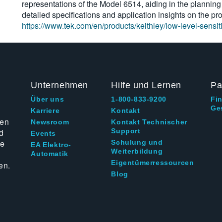
representations of the Model 6514, aiding in the plannin
detailed specifications and application insights on the pr
https://www.tek.com/en/products/keithley/low-level-sensi
Unternehmen
Hilfe und Lernen
Pa
Über uns
1-800-833-9200
Fi
Ge
g
Karriere
Kontakt
ten
Newsroom
Kontakt Technischer
d
Support
Events
ie
Schulung und
EA Elektro-
Weiterbildung
Automatik
Eigentümerressourcen
en.
Blog