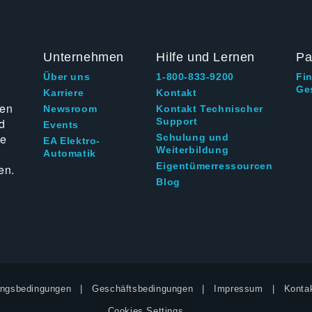
Unternehmen
Hilfe und Lernen
Pa
Über uns
1-800-833-9200
Fi
Ge
g
Karriere
Kontakt
ten
Newsroom
Kontakt Technischer
d
Support
Events
ie
Schulung und
EA Elektro-
Weiterbildung
Automatik
Eigentümerressourcen
en.
Blog
ngsbedingungen
Geschäftsbedingungen
Impressum
Kontak
Cookies Settings