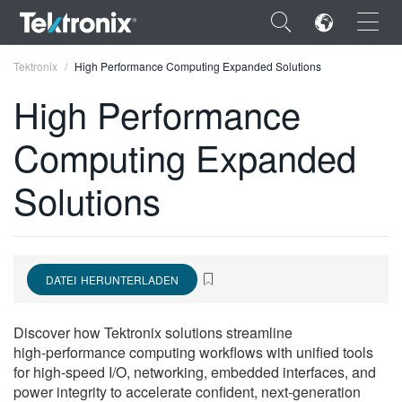
×
Tektronix
High Performance Computing Expanded Solutions
High Performance
Computing Expanded
ENGLISH
Solutions
FRANÇAIS
DEUTSCH
VIỆT NAM
DATEI HERUNTERLADEN
简体中文
Discover how Tektronix solutions streamline
日本語
high‑performance computing workflows with unified tools
for high‑speed I/O, networking, embedded interfaces, and
한국어
power integrity to accelerate confident, next‑generation