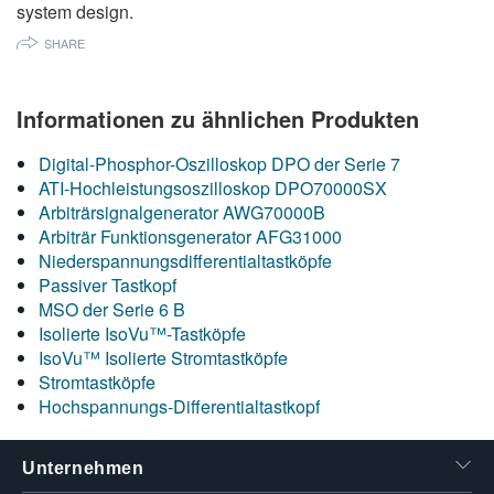
system design.
繁體中文
SHARE
Informationen zu ähnlichen Produkten
Digital-Phosphor-Oszilloskop DPO der Serie 7
ATI-Hochleistungsoszilloskop DPO70000SX
Arbiträrsignalgenerator AWG70000B
Arbiträr Funktionsgenerator AFG31000
Niederspannungsdifferentialtastköpfe
Passiver Tastkopf
MSO der Serie 6 B
Isolierte IsoVu™-Tastköpfe
IsoVu™ Isolierte Stromtastköpfe
Stromtastköpfe
Hochspannungs-Differentialtastkopf
Unternehmen