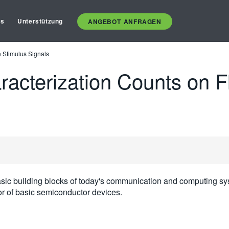
es
Unterstützung
ANGEBOT ANFRAGEN
 Stimulus Signals
acterization Counts on Fl
sic building blocks of today's communication and computing sy
or of basic semiconductor devices.