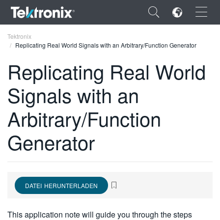
×
Tektronix
Replicating Real World Signals with an Arbitrary/Function Generator
Replicating Real World
Signals with an
ENGLISH
Arbitrary/Function
FRANÇAIS
Generator
DEUTSCH
VIỆT NAM
简体中文
DATEI HERUNTERLADEN
日本語
한국어
This application note will guide you through the steps