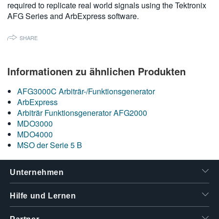
required to replicate real world signals using the Tektronix
繁體中文
AFG Series and ArbExpress software.
SHARE
Informationen zu ähnlichen Produkten
AFG3000C Arbiträr-/Funktionsgenerator
ArbExpress
Arbiträr Funktionsgenerator AFG2000
MDO3000
MDO4000
MSO der Serie 5 B
Unternehmen
Hilfe und Lernen